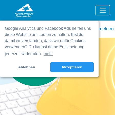
Cookie-Entscheidung widerrufen
Kontakt
Registrieren
Anmelden
Google Analytics und Facebook Ads helfen uns
diese Website am Laufen zu halten. Bist du
Per
damit einverstanden, dass wir dafür Cookies
Mausklick
verwenden? Du kannst deine Entscheidung
jederzeit widerrufen.
mehr
zum Auftrag
Ausschreibungen der Region
Ablehnen
Akzeptieren