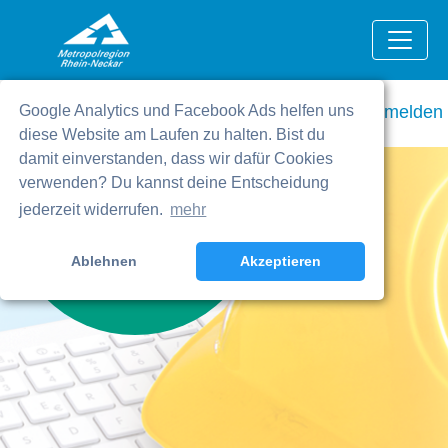
Cookie-Entscheidung widerrufen
Kontakt
Registrieren
Anmelden
Google Analytics und Facebook Ads helfen uns
diese Website am Laufen zu halten. Bist du
Per
damit einverstanden, dass wir dafür Cookies
Mausklick
verwenden? Du kannst deine Entscheidung
jederzeit widerrufen.
mehr
zum Auftrag
Ausschreibungen der Region
Ablehnen
Akzeptieren