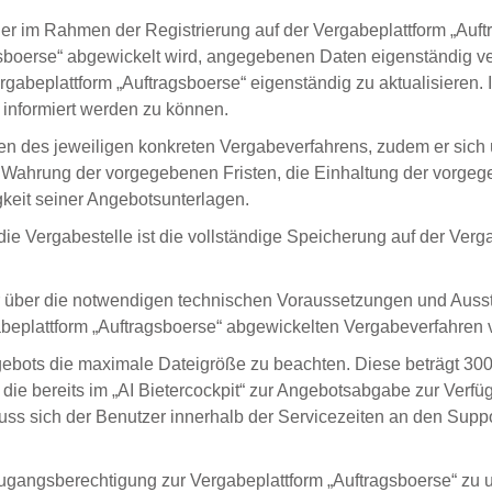
seiner im Rahmen der Registrierung auf der Vergabeplattform „A
sboerse“ abgewickelt wird, angegebenen Daten eigenständig ver
abeplattform „Auftragsboerse“ eigenständig zu aktualisieren. I
 informiert werden zu können.
en des jeweiligen konkreten Vergabeverfahrens, zudem er sich 
 die Wahrung der vorgegebenen Fristen, die Einhaltung der vor
gkeit seiner Angebotsunterlagen.
die Vergabestelle ist die vollständige Speicherung auf der Ver
 er über die notwendigen technischen Voraussetzungen und Ausst
beplattform „Auftragsboerse“ abgewickelten Vergabeverfahren v
bots die maximale Dateigröße zu beachten. Diese beträgt 300 M
ie bereits im „AI Bietercockpit“ zur Angebotsabgabe zur Verfü
 sich der Benutzer innerhalb der Servicezeiten an den Suppor
angsberechtigung zur Vergabeplattform „Auftragsboerse“ zu unte