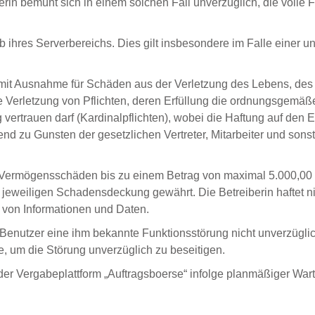
erin bemüht sich in einem solchen Fall unverzüglich, die volle 
halb ihres Serverbereichs. Dies gilt insbesondere im Falle eine
rd mit Ausnahme für Schäden aus der Verletzung des Lebens, de
die Verletzung von Pflichten, deren Erfüllung die ordnungsgemä
g vertrauen darf (Kardinalpflichten), wobei die Haftung auf de
nd zu Gunsten der gesetzlichen Vertreter, Mitarbeiter und sonst
 und Vermögensschäden bis zu einem Betrag von maximal 5.000,0
ie jeweiligen Schadensdeckung gewährt. Die Betreiberin haftet n
 von Informationen und Daten.
 Benutzer eine ihm bekannte Funktionsstörung nicht unverzüglic
um die Störung unverzüglich zu beseitigen.
it der Vergabeplattform „Auftragsboerse“ infolge planmäßiger War