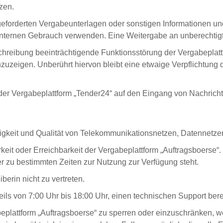
zen.
ngeforderten Vergabeunterlagen oder sonstigen Informationen 
internen Gebrauch verwenden. Eine Weitergabe an unberechtigte 
chreibung beeinträchtigende Funktionsstörung der Vergabeplattf
 anzuzeigen. Unberührt hiervon bleibt eine etwaige Verpflichtu
 der Vergabeplattform „Tender24“ auf den Eingang von Nachrich
ässigkeit und Qualität von Telekommunikationsnetzen, Datennetze
arkeit oder Erreichbarkeit der Vergabeplattform „Auftragsboers
r zu bestimmten Zeiten zur Nutzung zur Verfügung steht.
erin nicht zu vertreten.
weils von 7:00 Uhr bis 18:00 Uhr, einen technischen Support bereit
gabeplattform „Auftragsboerse“ zu sperren oder einzuschränken,