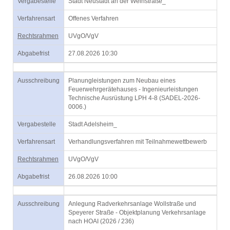
Vergabestelle
Stadt Neustadt an der Weinstraße_
Verfahrensart
Offenes Verfahren
Rechtsrahmen
UVgO/VgV
Abgabefrist
27.08.2026 10:30
Ausschreibung
Planungleistungen zum Neubau eines
Feuerwehrgerätehauses - Ingenieurleistungen
Technische Ausrüstung LPH 4-8 (SADEL-2026-
0006.)
Vergabestelle
Stadt Adelsheim_
Verfahrensart
Verhandlungsverfahren mit Teilnahmewettbewerb
Rechtsrahmen
UVgO/VgV
Abgabefrist
26.08.2026 10:00
Ausschreibung
Anlegung Radverkehrsanlage Wollstraße und
Speyerer Straße - Objektplanung Verkehrsanlage
nach HOAI (2026 / 236)