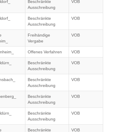
ldorf_
Beschränkte
VOB
Ausschreibung
ldorf_
Beschränkte
VOB
Ausschreibung
e
Freihändige
VOB
eim_
Vergabe
inheim_
Offenes Verfahren
VOB
ldürn_
Beschränkte
VOB
Ausschreibung
msbach_
Beschränkte
VOB
Ausschreibung
uenberg_
Beschränkte
VOB
Ausschreibung
ldürn_
Beschränkte
VOB
Ausschreibung
e
Beschränkte
VOB