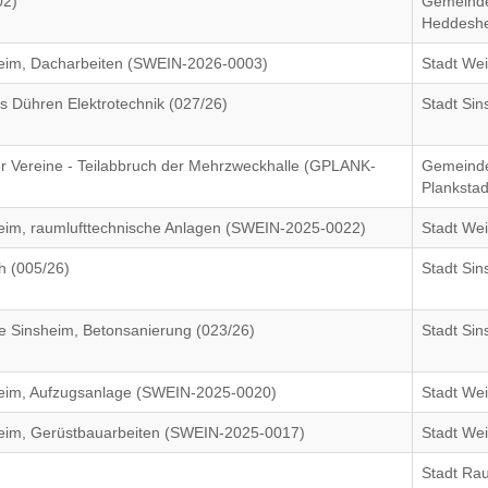
02)
Gemeind
Heddesh
im, Dacharbeiten (SWEIN-2026-0003)
Stadt We
s Dühren Elektrotechnik (027/26)
Stadt Si
r Vereine - Teilabbruch der Mehrzweckhalle (GPLANK-
Gemeind
Plankstad
im, raumlufttechnische Anlagen (SWEIN-2025-0022)
Stadt We
h (005/26)
Stadt Si
e Sinsheim, Betonsanierung (023/26)
Stadt Si
im, Aufzugsanlage (SWEIN-2025-0020)
Stadt We
im, Gerüstbauarbeiten (SWEIN-2025-0017)
Stadt We
Stadt Ra