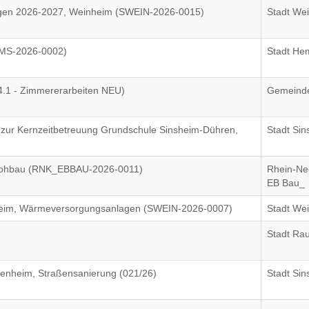
lagen 2026-2027, Weinheim (SWEIN-2026-0015)
Stadt We
EMS-2026-0002)
Stadt He
4.1 - Zimmererarbeiten NEU)
Gemeinde
 zur Kernzeitbetreuung Grundschule Sinsheim-Dühren,
Stadt Si
 Rohbau (RNK_EBBAU-2026-0011)
Rhein-Nec
EB Bau_
eim, Wärmeversorgungsanlagen (SWEIN-2026-0007)
Stadt We
Stadt Ra
fenheim, Straßensanierung (021/26)
Stadt Si