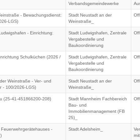
Verbandsgemeindewerke
Au
einstraße - Bewachungsdienst:
Stadt Neustadt an der
Of
2026-LGS)
Weinstraße_
udwigshafen - Einrichtung:
Stadt Ludwigshafen, Zentrale
Of
Vergabestelle und
Baukoordinierung
nrichtung Schulküchen (2026 /
Stadt Ludwigshafen, Zentrale
Of
Vergabestelle und
Baukoordinierung
er Weinstraße - Ver- und
Stadt Neustadt an der
Of
r - 100/2026-LGS)
Weinstraße_
rau (25-41-451866200-208)
Stadt Mannheim Fachbereich
Of
Bau- und
Immobilienmanagement (FB
25)_
 Feuerwehrgerätehauses -
Stadt Adelsheim_
Ve
)
mit