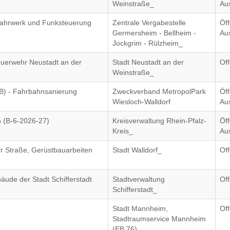
Weinstraße_
Au
nfahrwerk und Funksteuerung
Zentrale Vergabestelle
Öff
Germersheim - Bellheim -
Au
Jockgrim - Rülzheim_
euerwehr Neustadt an der
Stadt Neustadt an der
Of
Weinstraße_
B) - Fahrbahnsanierung
Zweckverband MetropolPark
Öff
Wiesloch-Walldorf
Au
n (B-6-2026-27)
Kreisverwaltung Rhein-Pfalz-
Öff
Kreis_
Au
r Straße, Gerüstbauarbeiten
Stadt Walldorf_
Of
ude der Stadt Schifferstadt
Stadtverwaltung
Of
Schifferstadt_
)
Stadt Mannheim,
Of
Stadtraumservice Mannheim
(EB 76)_