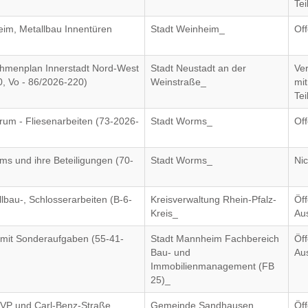
Te
im, Metallbau Innentüren
Stadt Weinheim_
Of
ahmenplan Innerstadt Nord-West
Stadt Neustadt an der
Ve
0, Vo - 86/2026-220)
Weinstraße_
mit
Te
um - Fliesenarbeiten (73-2026-
Stadt Worms_
Of
ms und ihre Beteiligungen (70-
Stadt Worms_
Nic
bau-, Schlosserarbeiten (B-6-
Kreisverwaltung Rhein-Pfalz-
Öff
Kreis_
Au
mit Sonderaufgaben (55-41-
Stadt Mannheim Fachbereich
Öff
Bau- und
Au
Immobilienmanagement (FB
25)_
KVP und Carl-Benz-Straße
Gemeinde Sandhausen_
Öff