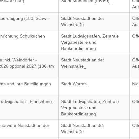
866400-000)
Stadt Mannheim (FB 60)_
Öff
Aus
sberuhigung (180, Schw -
Stadt Neustadt an der
Öff
Weinstraße_
Aus
inrichtung Schulküchen
Stadt Ludwigshafen, Zentrale
Off
Vergabestelle und
Baukoordinierung
 inkl. Weindörfer -
Stadt Neustadt an der
Öff
2026 optional 2027 (180, tm
Weinstraße_
Aus
rms und ihre Beteiligungen
Stadt Worms_
Nic
udwigshafen - Einrichtung:
Stadt Ludwigshafen, Zentrale
Off
Vergabestelle und
Baukoordinierung
euerwehr Neustadt an der
Stadt Neustadt an der
Off
Weinstraße_