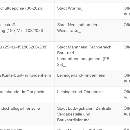
chuttdeponie (80-2026)
Stadt Worms_
Öff
Aus
einstraße -
Stadt Neustadt an der
Off
ng (180, Vo - 102/2026-
Weinstraße_
rau (25-41-451866200-208)
Stadt Mannheim Fachbereich
Off
Bau- und
Immobilienmanagement (FB
25)_
la Kunterbunt- in Kindenheim
Leiningerland-Kindenheim
Öff
Aus
sbachbande- in Obrigheim -
Leiningerland-Obrigheim
Öff
Aus
andschaftsgärtnerische
Stadt Ludwigshafen, Zentrale
Öff
Vergabestelle und
Aus
Baukoordinierung