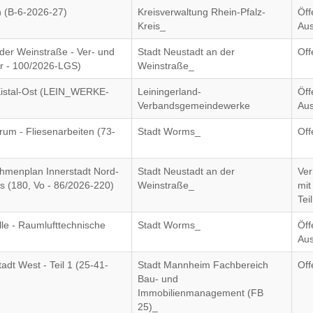
n (B-6-2026-27)
Kreisverwaltung Rhein-Pfalz-
Öff
Kreis_
Aus
er Weinstraße - Ver- und
Stadt Neustadt an der
Off
r - 100/2026-LGS)
Weinstraße_
Eistal-Ost (LEIN_WERKE-
Leiningerland-
Öff
Verbandsgemeindewerke
Aus
um - Fliesenarbeiten (73-
Stadt Worms_
Off
ahmenplan Innerstadt Nord-
Stadt Neustadt an der
Ver
s (180, Vo - 86/2026-220)
Weinstraße_
mit
Tei
le - Raumlufttechnische
Stadt Worms_
Öff
Aus
adt West - Teil 1 (25-41-
Stadt Mannheim Fachbereich
Off
Bau- und
Immobilienmanagement (FB
25)_