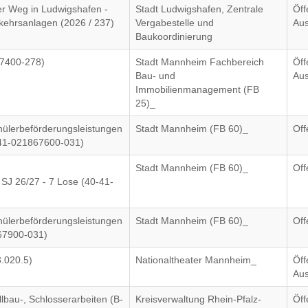
r Weg in Ludwigshafen -
Stadt Ludwigshafen, Zentrale
Öff
kehrsanlagen (2026 / 237)
Vergabestelle und
Aus
Baukoordinierung
67400-278)
Stadt Mannheim Fachbereich
Öff
Bau- und
Aus
Immobilienmanagement (FB
25)_
hülerbeförderungsleistungen
Stadt Mannheim (FB 60)_
Off
0-41-021867600-031)
Stadt Mannheim (FB 60)_
Off
 SJ 26/27 - 7 Lose (40-41-
hülerbeförderungsleistungen
Stadt Mannheim (FB 60)_
Off
867900-031)
.020.5)
Nationaltheater Mannheim_
Öff
Aus
bau-, Schlosserarbeiten (B-
Kreisverwaltung Rhein-Pfalz-
Öff