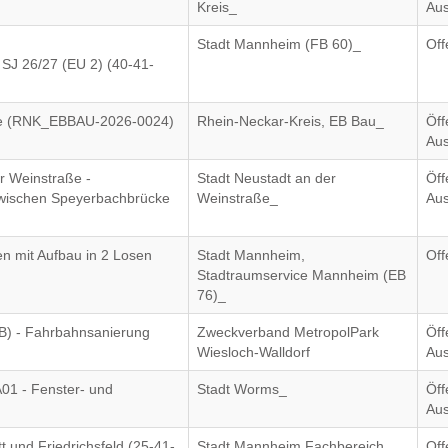
Kreis_
Aus
Stadt Mannheim (FB 60)_
Off
 SJ 26/27 (EU 2) (40-41-
ge (RNK_EBBAU-2026-0024)
Rhein-Neckar-Kreis, EB Bau_
Öff
Aus
r Weinstraße -
Stadt Neustadt an der
Öff
zwischen Speyerbachbrücke
Weinstraße_
Aus
n mit Aufbau in 2 Losen
Stadt Mannheim,
Off
Stadtraumservice Mannheim (EB
76)_
B) - Fahrbahnsanierung
Zweckverband MetropolPark
Öff
Wiesloch-Walldorf
Aus
01 - Fenster- und
Stadt Worms_
Öff
Aus
t und Friedrichsfeld (25-41-
Stadt Mannheim Fachbereich
Off