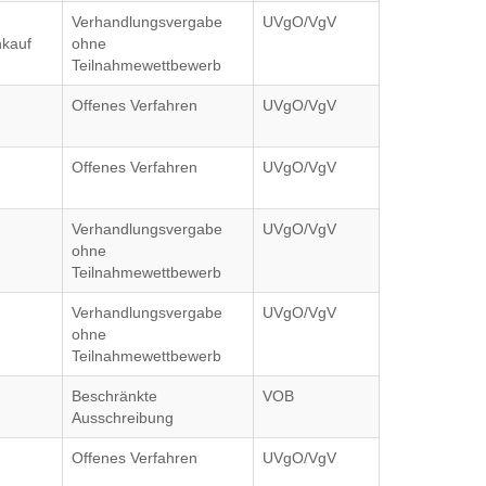
Verhandlungsvergabe
UVgO/VgV
nkauf
ohne
Teilnahmewettbewerb
Offenes Verfahren
UVgO/VgV
Offenes Verfahren
UVgO/VgV
Verhandlungsvergabe
UVgO/VgV
ohne
Teilnahmewettbewerb
Verhandlungsvergabe
UVgO/VgV
ohne
Teilnahmewettbewerb
Beschränkte
VOB
Ausschreibung
Offenes Verfahren
UVgO/VgV