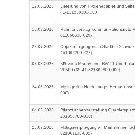
12.05.2026
Lieferung von Hygienepapier und Seife
41-131858300-000)
13.07.2026
Rahmenvertrag Kommunikationsnetz Mo
011860600-029)
29.07.2026
Objektreinigungen im Stadtteil Schwetz
451862200-222)
03.08.2026
Klärwerk Mannheim - BW 11 Überhol
VP500 (69-41-321862800-000)
24.06.2026
Messgeräte Hach Lange, Herstellerwa
000)
04.05.2026
Pflanzflächenherstellung Quartiersplat
231858700-000)
23.07.2026
Mittagsverpflegung an Mannheimer Sch
021861100-002)