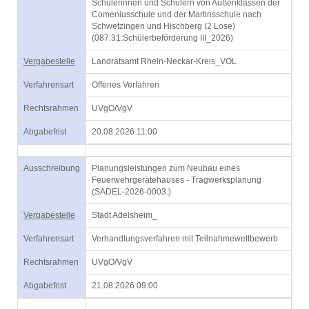
Schülerinnen und Schülern von Außenklassen der
Comeniusschule und der Martinsschule nach
Schwetzingen und Hischberg (2 Lose)
(087.31:Schülerbeförderung III_2026)
Vergabestelle
Landratsamt Rhein-Neckar-Kreis_VOL
Verfahrensart
Offenes Verfahren
Rechtsrahmen
UVgO/VgV
Abgabefrist
20.08.2026 11:00
Ausschreibung
Planungsleistungen zum Neubau eines
Feuerwehrgerätehauses - Tragwerksplanung
(SADEL-2026-0003.)
Vergabestelle
Stadt Adelsheim_
Verfahrensart
Verhandlungsverfahren mit Teilnahmewettbewerb
Rechtsrahmen
UVgO/VgV
Abgabefrist
21.08.2026 09:00