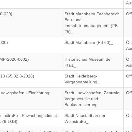
Au
0-029)
Stadt Mannheim Fachbereich
Of
Bau- und
Immobilienmanagement (FB
25)_
000)
Stadt Mannheim (FB 60)_
Öff
Au
(HMP-2026-0002)
Historisches Museum der
Öff
Pfalz_
Au
13 (65.32 8-2026)
Stadt Heidelberg-
Of
Vergabeabteilung_
udwigshafen - Einrichtung:
Stadt Ludwigshafen, Zentrale
Of
Vergabestelle und
Baukoordinierung
einstraße - Bewachungsdienst:
Stadt Neustadt an der
Of
2026-LGS)
Weinstraße_