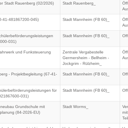
er Stadt Rauenberg (02/2026)
Stadt Rauenberg_
Öff
Au
50-41-481867200-045)
Stadt Mannheim (FB 60)_
Öff
Au
chülerbeförderungsleistungen
Stadt Mannheim (FB 60)_
Of
8000-031)
nfahrwerk und Funksteuerung
Zentrale Vergabestelle
Öff
Germersheim - Bellheim -
Au
Jockgrim - Rülzheim_
rg - Projektbegleitung (67-41-
Stadt Mannheim (FB 60)_
Of
hülerbeförderungsleistungen für
Stadt Mannheim (FB 60)_
Of
-021867600-031)
zneubau Grundschule mit
Stadt Worms_
Ve
ksplanung (84-2026-EU)
mit
Te