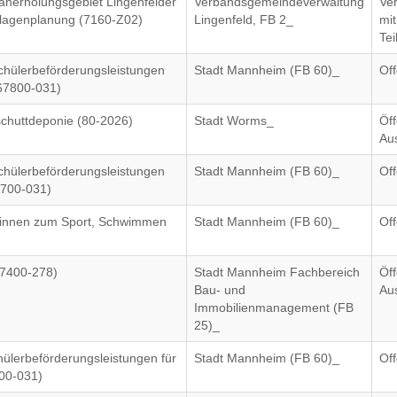
aherholungsgebiet Lingenfelder
Verbandsgemeindeverwaltung
Ve
anlagenplanung (7160-Z02)
Lingenfeld, FB 2_
mit
Te
chülerbeförderungsleistungen
Stadt Mannheim (FB 60)_
Of
867800-031)
chuttdeponie (80-2026)
Stadt Worms_
Öff
Au
chülerbeförderungsleistungen
Stadt Mannheim (FB 60)_
Of
7700-031)
*innen zum Sport, Schwimmen
Stadt Mannheim (FB 60)_
Of
67400-278)
Stadt Mannheim Fachbereich
Öff
Bau- und
Au
Immobilienmanagement (FB
25)_
hülerbeförderungsleistungen für
Stadt Mannheim (FB 60)_
Of
900-031)