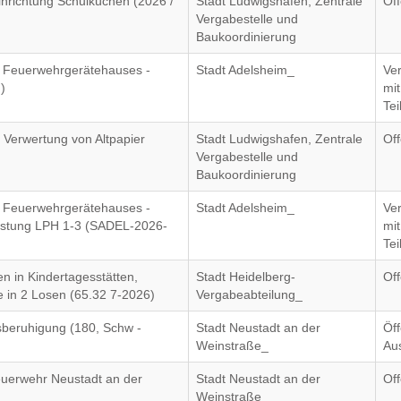
nrichtung Schulküchen (2026 /
Stadt Ludwigshafen, Zentrale
Of
Vergabestelle und
Baukoordinierung
 Feuerwehrgerätehauses -
Stadt Adelsheim_
Ve
)
mit
Te
erwertung von Altpapier
Stadt Ludwigshafen, Zentrale
Of
Vergabestelle und
Baukoordinierung
 Feuerwehrgerätehauses -
Stadt Adelsheim_
Ve
rüstung LPH 1-3 (SADEL-2026-
mit
Te
n in Kindertagesstätten,
Stadt Heidelberg-
Of
 in 2 Losen (65.32 7-2026)
Vergabeabteilung_
sberuhigung (180, Schw -
Stadt Neustadt an der
Öff
Weinstraße_
Au
euerwehr Neustadt an der
Stadt Neustadt an der
Of
Weinstraße_