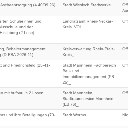
d Ascheentsorgung (4.40/09.26)
Stadt Wiesloch Stadtwerke
Öff
Au
erten Schülerinnen und
Landratsamt Rhein-Neckar-
Of
iusschule und der
Kreis_VOL
Hischberg (2 Lose)
lung, Behältermanagement,
Kreisverwaltung Rhein-Pfalz-
Of
g (D-EBA-2026-11)
Kreis_
t und Friedrichsfeld (25-41-
Stadt Mannheim Fachbereich
Of
Bau- und
Immobilienmanagement (FB
25)_
n mit Aufbau in 2 Losen
Stadt Mannheim,
Of
Stadtraumservice Mannheim
(EB 76)_
ms und ihre Beteiligungen (70-
Stadt Worms_
Nic