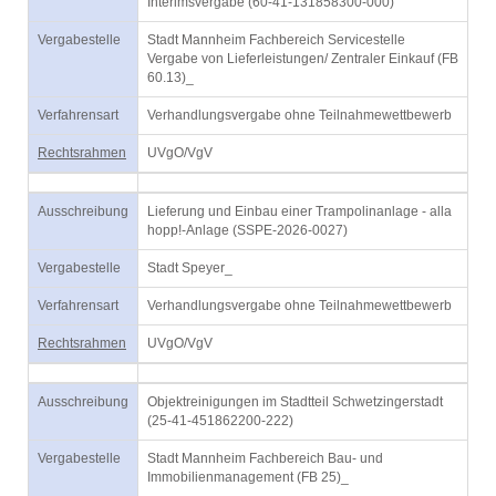
Interimsvergabe (60-41-131858300-000)
Vergabestelle
Stadt Mannheim Fachbereich Servicestelle
Vergabe von Lieferleistungen/ Zentraler Einkauf (FB
60.13)_
Verfahrensart
Verhandlungsvergabe ohne Teilnahmewettbewerb
Rechtsrahmen
UVgO/VgV
Ausschreibung
Lieferung und Einbau einer Trampolinanlage - alla
hopp!-Anlage (SSPE-2026-0027)
Vergabestelle
Stadt Speyer_
Verfahrensart
Verhandlungsvergabe ohne Teilnahmewettbewerb
Rechtsrahmen
UVgO/VgV
Ausschreibung
Objektreinigungen im Stadtteil Schwetzingerstadt
(25-41-451862200-222)
Vergabestelle
Stadt Mannheim Fachbereich Bau- und
Immobilienmanagement (FB 25)_