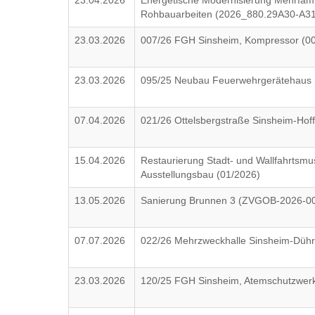
23.04.2026
Energetische Modernisierung Mehrfam
Rohbauarbeiten (2026_880.29A30-A31
23.03.2026
007/26 FGH Sinsheim, Kompressor (00
23.03.2026
095/25 Neubau Feuerwehrgerätehaus S
07.04.2026
021/26 Ottelsbergstraße Sinsheim-Hof
15.04.2026
Restaurierung Stadt- und Wallfahrtsmu
Ausstellungsbau (01/2026)
13.05.2026
Sanierung Brunnen 3 (ZVGOB-2026-0
07.07.2026
022/26 Mehrzweckhalle Sinsheim-Dühr
23.03.2026
120/25 FGH Sinsheim, Atemschutzwerks