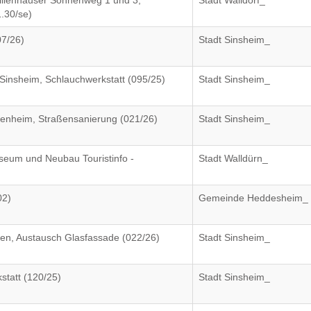
ilienhäuser Sonnenweg 1 und 3,
Stadt Walldorf_
.30/se)
7/26)
Stadt Sinsheim_
insheim, Schlauchwerkstatt (095/25)
Stadt Sinsheim_
fenheim, Straßensanierung (021/26)
Stadt Sinsheim_
seum und Neubau Touristinfo -
Stadt Walldürn_
02)
Gemeinde Heddesheim_
en, Austausch Glasfassade (022/26)
Stadt Sinsheim_
tatt (120/25)
Stadt Sinsheim_