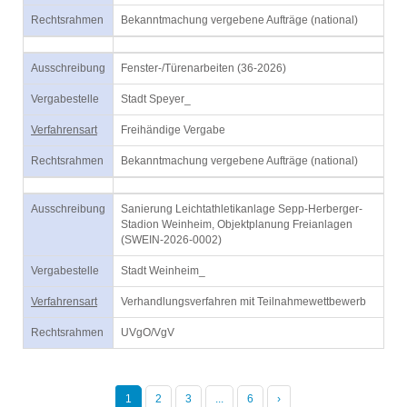
Rechtsrahmen
Bekanntmachung vergebene Aufträge (national)
Ausschreibung
Fenster-/Türenarbeiten (36-2026)
Vergabestelle
Stadt Speyer_
Verfahrensart
Freihändige Vergabe
Rechtsrahmen
Bekanntmachung vergebene Aufträge (national)
Ausschreibung
Sanierung Leichtathletikanlage Sepp-Herberger-
Stadion Weinheim, Objektplanung Freianlagen
(SWEIN-2026-0002)
Vergabestelle
Stadt Weinheim_
Verfahrensart
Verhandlungsverfahren mit Teilnahmewettbewerb
Rechtsrahmen
UVgO/VgV
1
2
3
...
6
›