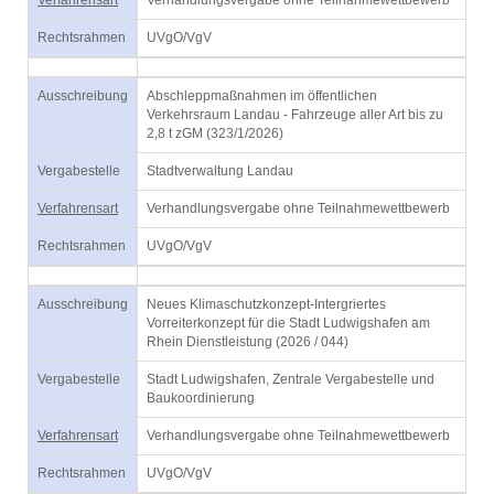
Verfahrensart
Verhandlungsvergabe ohne Teilnahmewettbewerb
Rechtsrahmen
UVgO/VgV
Ausschreibung
Abschleppmaßnahmen im öffentlichen
Verkehrsraum Landau - Fahrzeuge aller Art bis zu
2,8 t zGM (323/1/2026)
Vergabestelle
Stadtverwaltung Landau
Verfahrensart
Verhandlungsvergabe ohne Teilnahmewettbewerb
Rechtsrahmen
UVgO/VgV
Ausschreibung
Neues Klimaschutzkonzept-Intergriertes
Vorreiterkonzept für die Stadt Ludwigshafen am
Rhein Dienstleistung (2026 / 044)
Vergabestelle
Stadt Ludwigshafen, Zentrale Vergabestelle und
Baukoordinierung
Verfahrensart
Verhandlungsvergabe ohne Teilnahmewettbewerb
Rechtsrahmen
UVgO/VgV