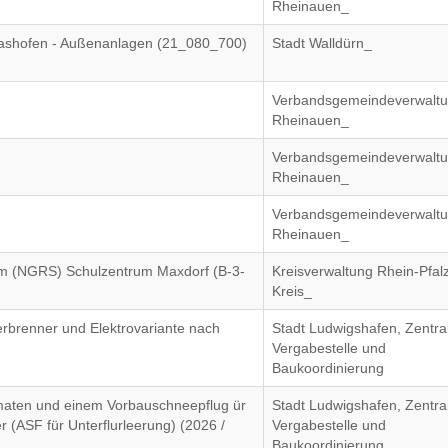
Rheinauen_
ashofen - Außenanlagen (21_080_700)
Stadt Walldürn_
Verbandsgemeindeverwalt
Rheinauen_
Verbandsgemeindeverwalt
Rheinauen_
Verbandsgemeindeverwalt
Rheinauen_
em (NGRS) Schulzentrum Maxdorf (B-3-
Kreisverwaltung Rhein-Pfal
Kreis_
rbrenner und Elektrovariante nach
Stadt Ludwigshafen, Zentra
Vergabestelle und
Baukoordinierung
maten und einem Vorbauschneepflug ür
Stadt Ludwigshafen, Zentra
r (ASF für Unterflurleerung) (2026 /
Vergabestelle und
Baukoordinierung