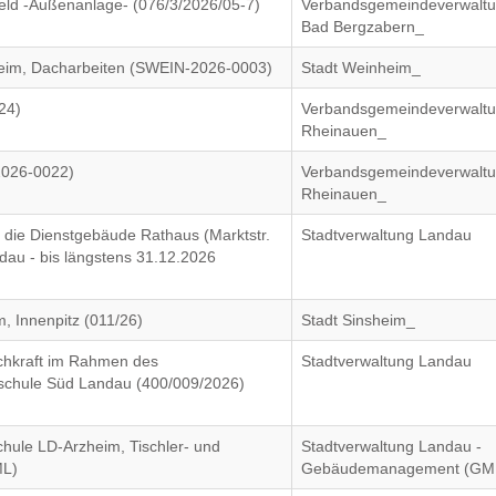
eld -Außenanlage- (076/3/2026/05-7)
Verbandsgemeindeverwalt
Bad Bergzabern_
im, Dacharbeiten (SWEIN-2026-0003)
Stadt Weinheim_
24)
Verbandsgemeindeverwalt
Rheinauen_
2026-0022)
Verbandsgemeindeverwalt
Rheinauen_
r die Dienstgebäude Rathaus (Marktstr.
Stadtverwaltung Landau
ndau - bis längstens 31.12.2026
, Innenpitz (011/26)
Stadt Sinsheim_
achkraft im Rahmen des
Stadtverwaltung Landau
schule Süd Landau (400/009/2026)
hule LD-Arzheim, Tischler- und
Stadtverwaltung Landau -
ML)
Gebäudemanagement (GM