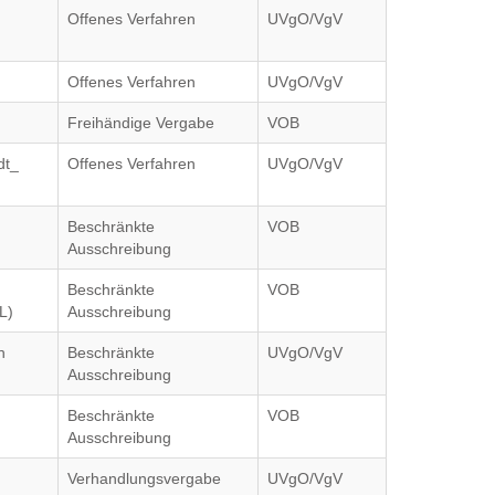
Offenes Verfahren
UVgO/VgV
Offenes Verfahren
UVgO/VgV
Freihändige Vergabe
VOB
dt_
Offenes Verfahren
UVgO/VgV
Beschränkte
VOB
Ausschreibung
Beschränkte
VOB
L)
Ausschreibung
h
Beschränkte
UVgO/VgV
Ausschreibung
Beschränkte
VOB
Ausschreibung
Verhandlungsvergabe
UVgO/VgV