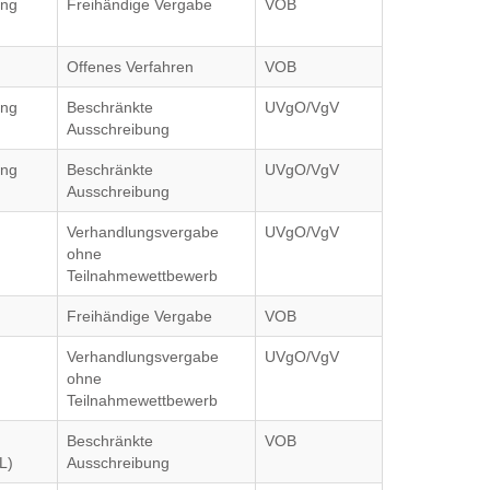
ung
Freihändige Vergabe
VOB
Offenes Verfahren
VOB
ung
Beschränkte
UVgO/VgV
Ausschreibung
ung
Beschränkte
UVgO/VgV
Ausschreibung
Verhandlungsvergabe
UVgO/VgV
ohne
Teilnahmewettbewerb
Freihändige Vergabe
VOB
Verhandlungsvergabe
UVgO/VgV
ohne
Teilnahmewettbewerb
Beschränkte
VOB
L)
Ausschreibung