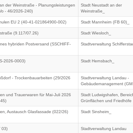
an der Weinstraße - Planungsleistungen
Stadt Neustadt an der
Vo - 46/2026-240)
Weinstraße_
hulen EU 2 (40-41-021864900-002)
Stadt Mannheim (FB 60)_
straße (9.117/07.26)
Stadt Wiesloch_
eines hybriden Postversand (SSCHIFF-
Stadtverwaltung Schiffersta
MS-2026-0003)
Stadt Hemsbach_
dorf - Trockenbauarbeiten (29/2026
Stadtverwaltung Landau -
Gebäudemanagement (GM
en und Trauerwaren für Mai-Juli 2026
Stadt Ludwigshafen, Bereic
145)
Grünflächen und Friedhöfe
en, Austausch Glasfassade (022/26)
Stadt Sinsheim_
 03)
Stadtverwaltung Landau