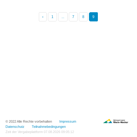
‹
1
...
7
8
9
© 2022 Alle Rechte vorbehalten
Impressum
Datenschutz
Teilnahmebedingungen
Zeit der Vergabeplattform
07.08.2026 09:05:12