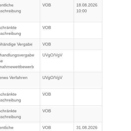
entliche
VOB
18.08.2026
schreibung
10:00
chränkte
VOB
schreibung
ihändige Vergabe
VOB
rhandlungsvergabe
UVgO/VgV
ne
lnahmewettbewerb
enes Verfahren
UVgO/VgV
chränkte
VOB
schreibung
chränkte
VOB
schreibung
entliche
VOB
31.08.2026