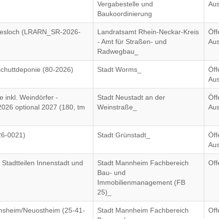
Vergabestelle und
Aus
Baukoordinierung
Wiesloch (LRARN_SR-2026-
Landratsamt Rhein-Neckar-Kreis
Öff
- Amt für Straßen- und
Aus
Radwegbau_
chuttdeponie (80-2026)
Stadt Worms_
Öff
Aus
 inkl. Weindörfer -
Stadt Neustadt an der
Öff
2026 optional 2027 (180, tm
Weinstraße_
Aus
26-0021)
Stadt Grünstadt_
Öff
Aus
 Stadtteilen Innenstadt und
Stadt Mannheim Fachbereich
Off
Bau- und
Immobilienmanagement (FB
25)_
rmsheim/Neuostheim (25-41-
Stadt Mannheim Fachbereich
Off