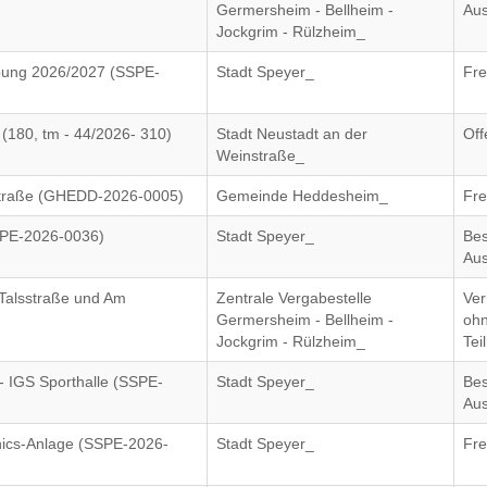
Germersheim - Bellheim -
Aus
Jockgrim - Rülzheim_
bung 2026/2027 (SSPE-
Stadt Speyer_
Fre
(180, tm - 44/2026- 310)
Stadt Neustadt an der
Off
Weinstraße_
straße (GHEDD-2026-0005)
Gemeinde Heddesheim_
Fre
SPE-2026-0036)
Stadt Speyer_
Bes
Aus
 Talsstraße und Am
Zentrale Vergabestelle
Ve
)
Germersheim - Bellheim -
oh
Jockgrim - Rülzheim_
Tei
- IGS Sporthalle (SSPE-
Stadt Speyer_
Bes
Aus
enics-Anlage (SSPE-2026-
Stadt Speyer_
Fre