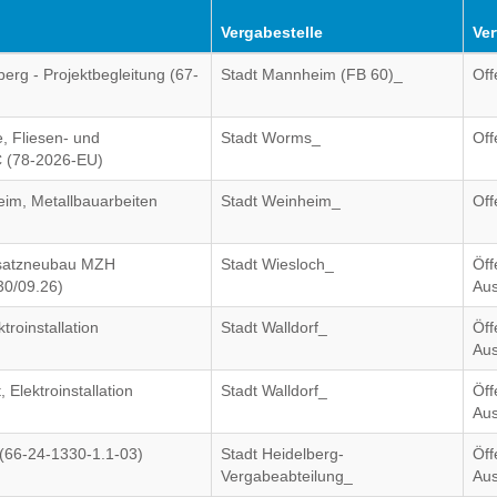
Vergabestelle
Ver
rg - Projektbegleitung (67-
Stadt Mannheim (FB 60)_
Off
e, Fliesen- und
Stadt Worms_
Off
C (78-2026-EU)
im, Metallbauarbeiten
Stadt Weinheim_
Off
rsatzneubau MZH
Stadt Wiesloch_
Öff
.30/09.26)
Aus
roinstallation
Stadt Walldorf_
Öff
Aus
Elektroinstallation
Stadt Walldorf_
Öff
Aus
(66-24-1330-1.1-03)
Stadt Heidelberg-
Öff
Vergabeabteilung_
Aus