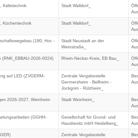
, Kältetechnik
Stadt Walldorf_
Öff
Aus
t, Küchentechnik
Stadt Walldorf_
Öff
Aus
tschaftswegebau (180, Hoc -
Stadt Neustadt an der
Öff
Weinstraße_
Aus
ge (RNK_EBBAU-2026-0024)
Rhein-Neckar-Kreis, EB Bau_
Öff
Aus
tung auf LED (ZVGERM-
Zentrale Vergabestelle
Bes
Germersheim - Bellheim -
Aus
Jockgrim - Rülzheim_
agen 2026-2027, Weinheim
Stadt Weinheim_
Bes
Aus
gelungsarbeiten (GGHH-
Gesellschaft für Grund- und
Bes
Hausbesitz mbH Heidelberg_
Aus
-GER)
Zentrale Vergabestelle
Bes