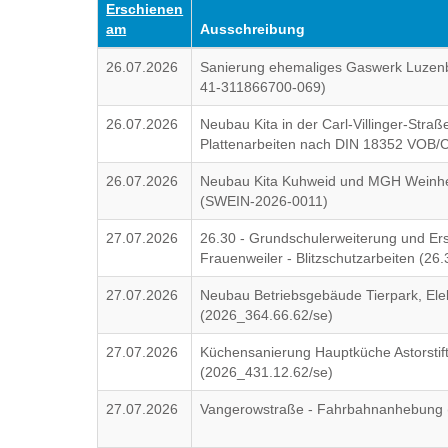
Erschienen
am
Ausschreibung
26.07.2026
Sanierung ehemaliges Gaswerk Luzenbe
41-311866700-069)
26.07.2026
Neubau Kita in der Carl-Villinger-Straß
Plattenarbeiten nach DIN 18352 VOB/
26.07.2026
Neubau Kita Kuhweid und MGH Weinhe
(SWEIN-2026-0011)
27.07.2026
26.30 - Grundschulerweiterung und E
Frauenweiler - Blitzschutzarbeiten (26
27.07.2026
Neubau Betriebsgebäude Tierpark, Elekt
(2026_364.66.62/se)
27.07.2026
Küchensanierung Hauptküche Astorstift, 
(2026_431.12.62/se)
27.07.2026
Vangerowstraße - Fahrbahnanhebung 