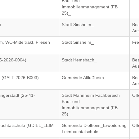
Bau- und
Immobilienmanagement (FB
25)_
)
Stadt Sinsheim_
Bes
Aus
, WC-Mitteltrakt, Fliesen
Stadt Sinsheim_
Fre
MS-2026-0004)
Stadt Hemsbach_
Bes
Aus
6 (GALT-2026-B003)
Gemeinde Altlußheim_
Bes
Aus
ingerstadt (25-41-
Stadt Mannheim Fachbereich
Off
Bau- und
Immobilienmanagement (FB
25)_
bachtalschule (GDIEL_LEIM-
Gemeinde Dielheim_Erweiterung
Off
Leimbachtalschule