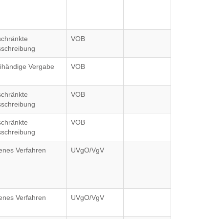
chränkte
VOB
schreibung
ihändige Vergabe
VOB
chränkte
VOB
schreibung
chränkte
VOB
schreibung
enes Verfahren
UVgO/VgV
enes Verfahren
UVgO/VgV