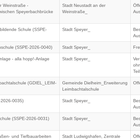
r Weinstraße -
Stadt Neustadt an der
Öff
zwischen Speyerbachbrücke
Weinstraße_
Aus
sbildende Schule (SSPE-
Stadt Speyer_
Bes
Aus
inschule (SSPE-2026-0040)
Stadt Speyer_
Fre
nlage - alla hopp!-Anlage
Stadt Speyer_
Ve
oh
Tei
bachtalschule (GDIEL_LEIM-
Gemeinde Dielheim_Erweiterung
Off
Leimbachtalschule
E-2026-0035)
Stadt Speyer_
Bes
Aus
Schule (SSPE-2026-0031)
Stadt Speyer_
Bes
Aus
aßen- und Tiefbauarbeiten
Stadt Ludwigshafen, Zentrale
Öff