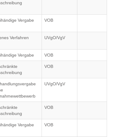
schreibung
ihändige Vergabe
VOB
enes Verfahren
UVgO/VgV
ihändige Vergabe
VOB
chränkte
VOB
schreibung
rhandlungsvergabe
UVgO/VgV
ne
lnahmewettbewerb
chränkte
VOB
schreibung
ihändige Vergabe
VOB