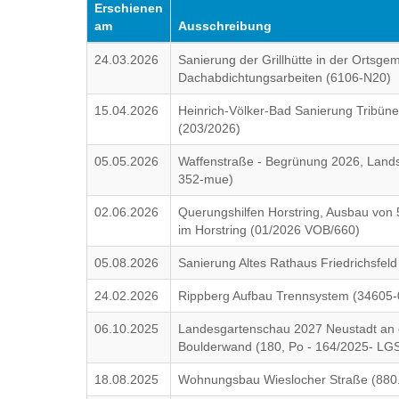
Erschienen
am
Ausschreibung
24.03.2026
Sanierung der Grillhütte in der Ortsg
Dachabdichtungsarbeiten (6106-N20)
15.04.2026
Heinrich-Völker-Bad Sanierung Tribüne
(203/2026)
05.05.2026
Waffenstraße - Begrünung 2026, Lands
352-mue)
02.06.2026
Querungshilfen Horstring, Ausbau von 
im Horstring (01/2026 VOB/660)
05.08.2026
Sanierung Altes Rathaus Friedrichsfe
24.02.2026
Rippberg Aufbau Trennsystem (34605-
06.10.2025
Landesgartenschau 2027 Neustadt an d
Boulderwand (180, Po - 164/2025- LG
18.08.2025
Wohnungsbau Wieslocher Straße (880