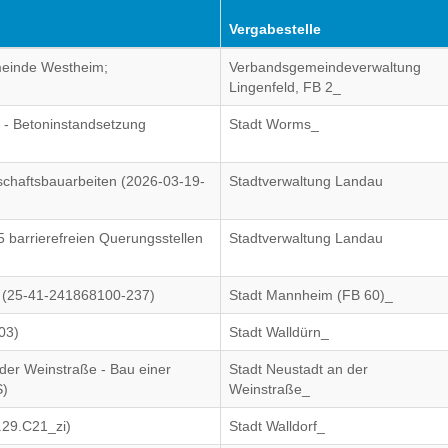
Vergabestelle
emeinde Westheim;
Verbandsgemeindeverwaltung
Lingenfeld, FB 2_
 - Betoninstandsetzung
Stadt Worms_
chaftsbauarbeiten (2026-03-19-
Stadtverwaltung Landau
5 barrierefreien Querungsstellen
Stadtverwaltung Landau
ld (25-41-241868100-237)
Stadt Mannheim (FB 60)_
03)
Stadt Walldürn_
er Weinstraße - Bau einer
Stadt Neustadt an der
S)
Weinstraße_
.29.C21_zi)
Stadt Walldorf_