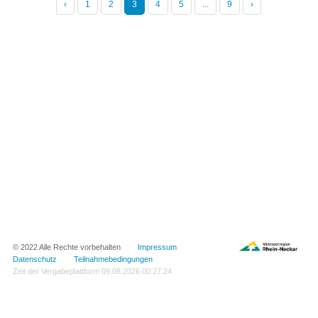
‹
1
2
3
4
5
...
9
›
© 2022 Alle Rechte vorbehalten
Impressum
Datenschutz
Teilnahmebedingungen
Zeit der Vergabeplattform
09.08.2026 00:27:24