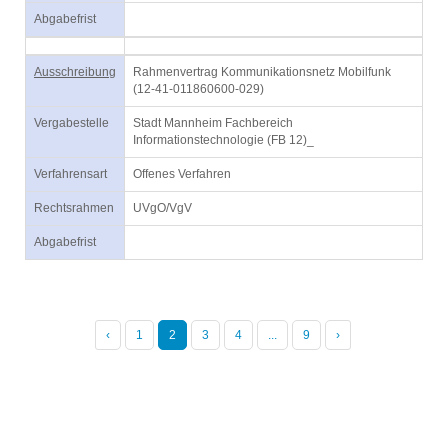
Abgabefrist
Ausschreibung
Rahmenvertrag Kommunikationsnetz Mobilfunk
(12-41-011860600-029)
Vergabestelle
Stadt Mannheim Fachbereich
Informationstechnologie (FB 12)_
Verfahrensart
Offenes Verfahren
Rechtsrahmen
UVgO/VgV
Abgabefrist
‹
1
2
3
4
...
9
›