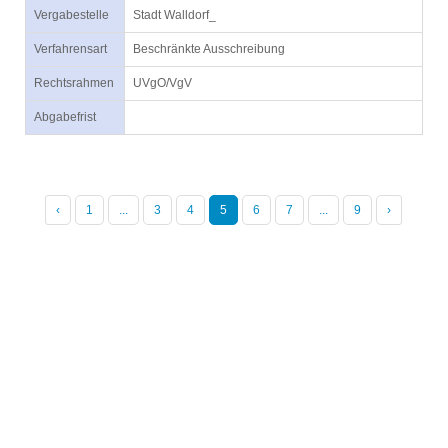
Vergabestelle
Stadt Walldorf_
Verfahrensart
Beschränkte Ausschreibung
Rechtsrahmen
UVgO/VgV
Abgabefrist
‹
1
...
3
4
5
6
7
...
9
›