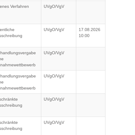
fenes Verfahren
UVgO/VgV
entliche
UVgO/VgV
17.08.2026
sschreibung
10:00
rhandlungsvergabe
UVgO/VgV
ne
ilnahmewettbewerb
rhandlungsvergabe
UVgO/VgV
ne
ilnahmewettbewerb
schränkte
UVgO/VgV
sschreibung
schränkte
UVgO/VgV
sschreibung