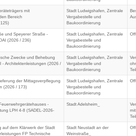
eräteträgers mit
Stadt Ludwigshafen, Zentrale
Be
den Bereich
Vergabestelle und
Au
 125)
Baukoordinierung
e und Speyerer Straße -
Stadt Ludwigshafen, Zentrale
Of
AI (2026 / 236)
Vergabestelle und
Baukoordinierung
ische Zwecke und Behebung
Stadt Ludwigshafen, Zentrale
Ve
- Architektenleistungen (2026 /
Vergabestelle und
oh
Baukoordinierung
Te
eferung der Mittagsverpflegung
Stadt Ludwigshafen, Zentrale
Of
n (2026 / 173)
Vergabestelle und
Baukoordinierung
Feuerwehrgerätehauses -
Stadt Adelsheim_
Ve
üstung LPH 4-8 (SADEL-2026-
mit
Te
auf dem Klärwerk der Stadt
Stadt Neustadt an der
Of
rleistungen FP Technische
Weinstraße_