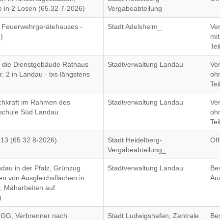
 in 2 Losen (65.32 7-2026)
Vergabeabteilung_
 Feuerwehrgerätehauses -
Stadt Adelsheim_
Ve
)
mit
Te
r die Dienstgebäude Rathaus
Stadtverwaltung Landau
Ve
r. 2 in Landau - bis längstens
oh
Te
achkraft im Rahmen des
Stadtverwaltung Landau
Ve
schule Süd Landau
oh
Te
13 (65.32 8-2026)
Stadt Heidelberg-
Of
Vergabeabteilung_
au in der Pfalz, Grünzug
Stadtverwaltung Landau
Be
n von Ausgleichsflächen in
Au
; Mäharbeiten auf
)
 zGG, Verbrenner nach
Stadt Ludwigshafen, Zentrale
Be