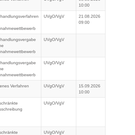
10:00
rhandlungsverfahren
UVgO/VgV
21.08.2026
09:00
ilnahmewettbewerb
rhandlungsvergabe
UVgO/VgV
ne
ilnahmewettbewerb
rhandlungsvergabe
UVgO/VgV
ne
ilnahmewettbewerb
fenes Verfahren
UVgO/VgV
15.09.2026
10:00
schränkte
UVgO/VgV
sschreibung
schränkte
UVgO/VgV