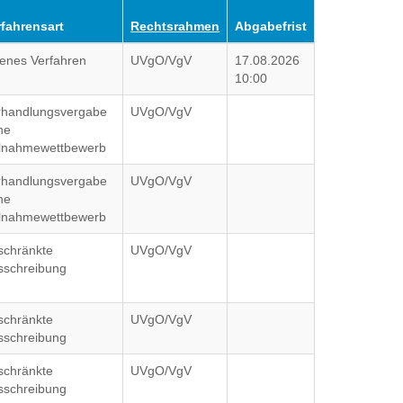
rfahrensart
Rechtsrahmen
Abgabefrist
fenes Verfahren
UVgO/VgV
17.08.2026
10:00
rhandlungsvergabe
UVgO/VgV
ne
ilnahmewettbewerb
rhandlungsvergabe
UVgO/VgV
ne
ilnahmewettbewerb
schränkte
UVgO/VgV
sschreibung
schränkte
UVgO/VgV
sschreibung
schränkte
UVgO/VgV
sschreibung