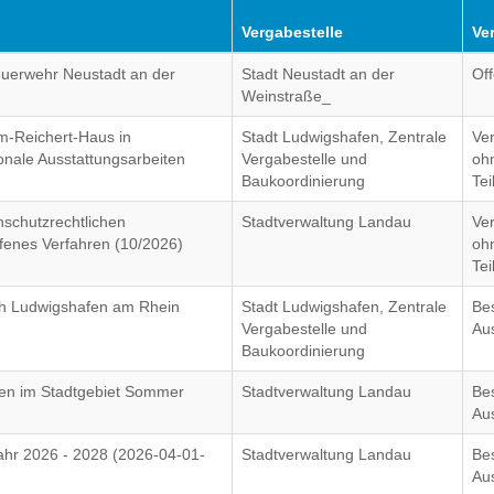
Vergabestelle
Ve
euerwehr Neustadt an der
Stadt Neustadt an der
Of
Weinstraße_
gm-Reichert-Haus in
Stadt Ludwigshafen, Zentrale
Ve
onale Ausstattungsarbeiten
Vergabestelle und
oh
Baukoordinierung
Te
nschutzrechtlichen
Stadtverwaltung Landau
Ve
fenes Verfahren (10/2026)
oh
Te
h Ludwigshafen am Rhein
Stadt Ludwigshafen, Zentrale
Be
Vergabestelle und
Au
Baukoordinierung
men im Stadtgebiet Sommer
Stadtverwaltung Landau
Be
Au
ahr 2026 - 2028 (2026-04-01-
Stadtverwaltung Landau
Be
Au