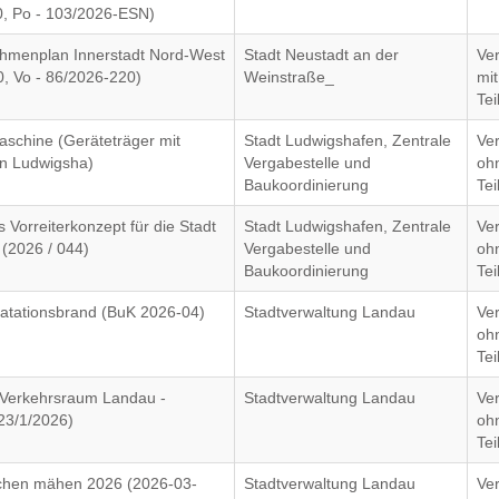
0, Po - 103/2026-ESN)
ahmenplan Innerstadt Nord-West
Stadt Neustadt an der
Ve
0, Vo - 86/2026-220)
Weinstraße_
mit
Te
aschine (Geräteträger mit
Stadt Ludwigshafen, Zentrale
Ve
in Ludwigsha)
Vergabestelle und
oh
Baukoordinierung
Te
 Vorreiterkonzept für die Stadt
Stadt Ludwigshafen, Zentrale
Ve
(2026 / 044)
Vergabestelle und
oh
Baukoordinierung
Te
gatationsbrand (BuK 2026-04)
Stadtverwaltung Landau
Ve
oh
Te
 Verkehrsraum Landau -
Stadtverwaltung Landau
Ve
323/1/2026)
oh
Te
ächen mähen 2026 (2026-03-
Stadtverwaltung Landau
Ve