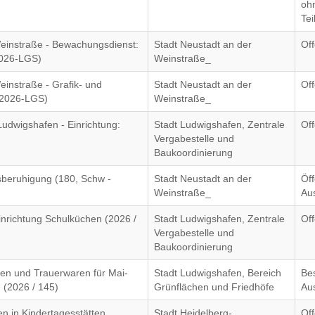
oh
Te
einstraße - Bewachungsdienst:
Stadt Neustadt an der
Of
2026-LGS)
Weinstraße_
instraße - Grafik- und
Stadt Neustadt an der
Of
/2026-LGS)
Weinstraße_
udwigshafen - Einrichtung:
Stadt Ludwigshafen, Zentrale
Of
Vergabestelle und
Baukoordinierung
sberuhigung (180, Schw -
Stadt Neustadt an der
Öff
Weinstraße_
Au
nrichtung Schulküchen (2026 /
Stadt Ludwigshafen, Zentrale
Of
Vergabestelle und
Baukoordinierung
nen und Trauerwaren für Mai-
Stadt Ludwigshafen, Bereich
Be
 (2026 / 145)
Grünflächen und Friedhöfe
Au
n in Kindertagesstätten,
Stadt Heidelberg-
Of