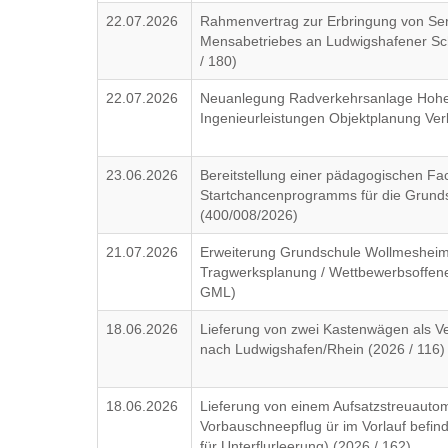
22.07.2026
Rahmenvertrag zur Erbringung von Ser
Mensabetriebes an Ludwigshafener Sch
/ 180)
22.07.2026
Neuanlegung Radverkehrsanlage Hohe
Ingenieurleistungen Objektplanung Ver
23.06.2026
Bereitstellung einer pädagogischen F
Startchancenprogramms für die Grunds
(400/008/2026)
21.07.2026
Erweiterung Grundschule Wollmesheim
Tragwerksplanung / Wettbewerbsoffen
GML)
18.06.2026
Lieferung von zwei Kastenwägen als Ve
nach Ludwigshafen/Rhein (2026 / 116)
18.06.2026
Lieferung von einem Aufsatzstreuauto
Vorbauschneepflug ür im Vorlauf befin
für Unterflurleerung) (2026 / 162)