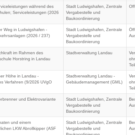
viceleistungen während des
Stadt Ludwigshafen, Zentrale
Of
ulen; Serviceleistungen (2026
Vergabestelle und
Baukoordinierung
r Weg in Ludwigshafen -
Stadt Ludwigshafen, Zentrale
Öff
kehrsanlagen (2026 / 237)
Vergabestelle und
Au
Baukoordinierung
achkraft im Rahmen des
Stadtverwaltung Landau
Ve
chule Horstring in Landau
oh
Te
er Höhe in Landau -
Stadtverwaltung Landau -
Ve
es Verfahren (9/2026 UVgO
Gebäudemanagement (GML)
oh
Te
rbrenner und Elektrovariante
Stadt Ludwigshafen, Zentrale
Be
Vergabestelle und
Au
Baukoordinierung
maten und einem
Stadt Ludwigshafen, Zentrale
Be
dlichen LKW Abrollkipper (ASF
Vergabestelle und
Au
Baukoordinierung