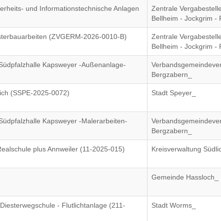
cherheits- und Informationstechnische Anlagen
Zentrale Vergabestel
Bellheim - Jockgrim -
ensterbauarbeiten (ZVGERM-2026-0010-B)
Zentrale Vergabestel
Bellheim - Jockgrim -
 Südpfalzhalle Kapsweyer -Außenanlage-
Verbandsgemeindever
Bergzabern_
rlich (SSPE-2025-0072)
Stadt Speyer_
Südpfalzhalle Kapsweyer -Malerarbeiten-
Verbandsgemeindever
Bergzabern_
ealschule plus Annweiler (11-2025-015)
Kreisverwaltung Südl
Gemeinde Hassloch_
iesterwegschule - Flutlichtanlage (211-
Stadt Worms_