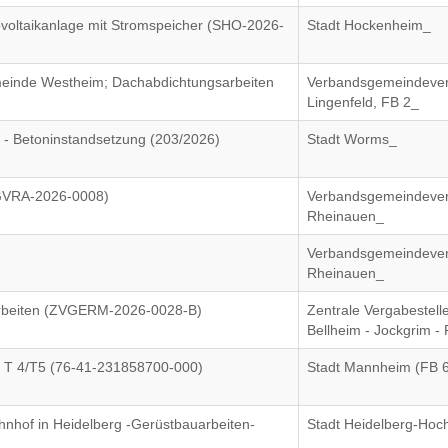
ovoltaikanlage mit Stromspeicher (SHO-2026-
Stadt Hockenheim_
emeinde Westheim; Dachabdichtungsarbeiten
Verbandsgemeindever
Lingenfeld, FB 2_
 - Betoninstandsetzung (203/2026)
Stadt Worms_
VGVRA-2026-0008)
Verbandsgemeindever
Rheinauen_
Verbandsgemeindever
Rheinauen_
rarbeiten (ZVGERM-2026-0028-B)
Zentrale Vergabestel
Bellheim - Jockgrim -
tz T 4/T5 (76-41-231858700-000)
Stadt Mannheim (FB 
hof in Heidelberg -Gerüstbauarbeiten-
Stadt Heidelberg-Ho