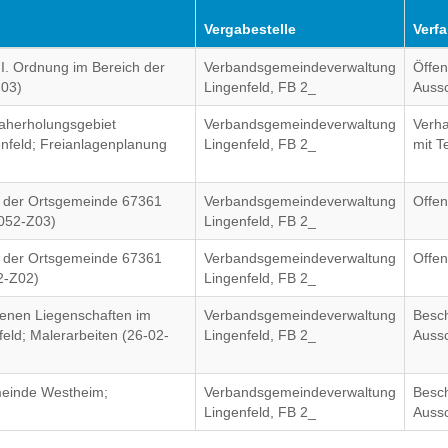
Vergabestelle
Verf
I. Ordnung im Bereich der
Verbandsgemeindeverwaltung
Öffen
N03)
Lingenfeld, FB 2_
Auss
aherholungsgebiet
Verbandsgemeindeverwaltung
Verh
genfeld; Freianlagenplanung
Lingenfeld, FB 2_
mit 
in der Ortsgemeinde 67361
Verbandsgemeindeverwaltung
Offen
1052-Z03)
Lingenfeld, FB 2_
in der Ortsgemeinde 67361
Verbandsgemeindeverwaltung
Offen
2-Z02)
Lingenfeld, FB 2_
enen Liegenschaften im
Verbandsgemeindeverwaltung
Besc
eld; Malerarbeiten (26-02-
Lingenfeld, FB 2_
Auss
emeinde Westheim;
Verbandsgemeindeverwaltung
Besc
Lingenfeld, FB 2_
Auss