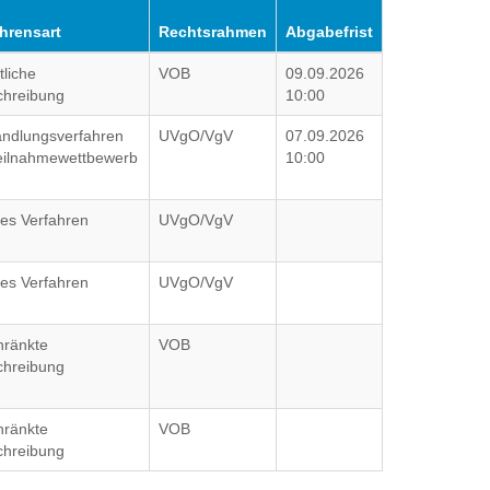
ahrensart
Rechtsrahmen
Abgabefrist
tliche
VOB
09.09.2026
chreibung
10:00
andlungsverfahren
UVgO/VgV
07.09.2026
Teilnahmewettbewerb
10:00
es Verfahren
UVgO/VgV
es Verfahren
UVgO/VgV
hränkte
VOB
chreibung
hränkte
VOB
chreibung