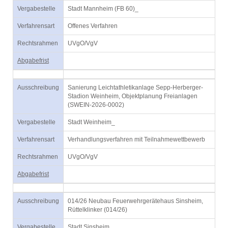
Vergabestelle
Stadt Mannheim (FB 60)_
Verfahrensart
Offenes Verfahren
Rechtsrahmen
UVgO/VgV
Abgabefrist
Ausschreibung
Sanierung Leichtathletikanlage Sepp-Herberger-
Stadion Weinheim, Objektplanung Freianlagen
(SWEIN-2026-0002)
Vergabestelle
Stadt Weinheim_
Verfahrensart
Verhandlungsverfahren mit Teilnahmewettbewerb
Rechtsrahmen
UVgO/VgV
Abgabefrist
Ausschreibung
014/26 Neubau Feuerwehrgerätehaus Sinsheim,
Rüttelklinker (014/26)
Vergabestelle
Stadt Sinsheim_