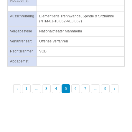
Abgabefrist
Ausschreibung
Elementierte Trennwände, Spinde & Sitzbänke
(NTM-01-10.052-VE3.067)
Vergabestelle
Nationaltheater Mannheim_
Verfahrensart
Offenes Verfahren
Rechtsrahmen
VOB
Abgabefrist
‹
1
...
3
4
5
6
7
...
9
›