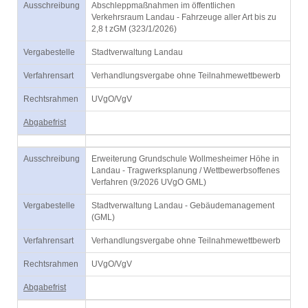
Ausschreibung
Abschleppmaßnahmen im öffentlichen
Verkehrsraum Landau - Fahrzeuge aller Art bis zu
2,8 t zGM (323/1/2026)
Vergabestelle
Stadtverwaltung Landau
Verfahrensart
Verhandlungsvergabe ohne Teilnahmewettbewerb
Rechtsrahmen
UVgO/VgV
Abgabefrist
Ausschreibung
Erweiterung Grundschule Wollmesheimer Höhe in
Landau - Tragwerksplanung / Wettbewerbsoffenes
Verfahren (9/2026 UVgO GML)
Vergabestelle
Stadtverwaltung Landau - Gebäudemanagement
(GML)
Verfahrensart
Verhandlungsvergabe ohne Teilnahmewettbewerb
Rechtsrahmen
UVgO/VgV
Abgabefrist