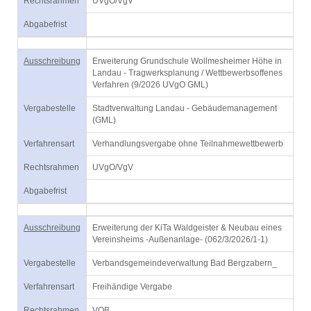
Rechtsrahmen
UVgO/VgV
Abgabefrist
Ausschreibung
Erweiterung Grundschule Wollmesheimer Höhe in
Landau - Tragwerksplanung / Wettbewerbsoffenes
Verfahren (9/2026 UVgO GML)
Vergabestelle
Stadtverwaltung Landau - Gebäudemanagement
(GML)
Verfahrensart
Verhandlungsvergabe ohne Teilnahmewettbewerb
Rechtsrahmen
UVgO/VgV
Abgabefrist
Ausschreibung
Erweiterung der KiTa Waldgeister & Neubau eines
Vereinsheims -Außenanlage- (062/3/2026/1-1)
Vergabestelle
Verbandsgemeindeverwaltung Bad Bergzabern_
Verfahrensart
Freihändige Vergabe
Rechtsrahmen
VOB