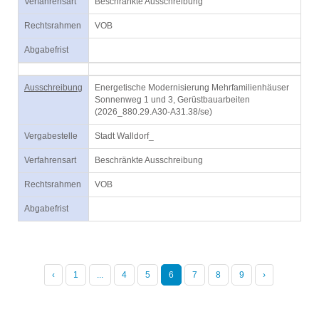
Verfahrensart
Beschränkte Ausschreibung
Rechtsrahmen
VOB
Abgabefrist
Ausschreibung
Energetische Modernisierung Mehrfamilienhäuser
Sonnenweg 1 und 3, Gerüstbauarbeiten
(2026_880.29.A30-A31.38/se)
Vergabestelle
Stadt Walldorf_
Verfahrensart
Beschränkte Ausschreibung
Rechtsrahmen
VOB
Abgabefrist
‹
1
...
4
5
6
7
8
9
›