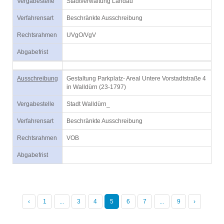
Vergabestelle
Stadtverwaltung Landau
Verfahrensart
Beschränkte Ausschreibung
Rechtsrahmen
UVgO/VgV
Abgabefrist
Ausschreibung
Gestaltung Parkplatz- Areal Untere Vorstadtstraße 4
in Walldürn (23-1797)
Vergabestelle
Stadt Walldürn_
Verfahrensart
Beschränkte Ausschreibung
Rechtsrahmen
VOB
Abgabefrist
‹
1
...
3
4
5
6
7
...
9
›