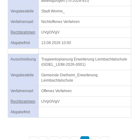
Beteiligungen (70-2026-EU)
Vergabestelle
Stadt Worms_
Verfahrensart
Nichtoffenes Verfahren
Rechtsrahmen
UVgO/VgV
Abgabefrist
13.08.2026 10:00
Ausschreibung
Tragwerksplanung Erweiterung Leimbachtalschule
(GDIEL_LEIM-2026-0001)
Vergabestelle
Gemeinde Dielheim_Erweiterung
Leimbachtalschule
Verfahrensart
Offenes Verfahren
Rechtsrahmen
UVgO/VgV
Abgabefrist