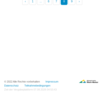
‹
1
...
6
7
8
9
›
© 2022 Alle Rechte vorbehalten
Impressum
Datenschutz
Teilnahmebedingungen
Zeit der Vergabeplattform
07.08.2026 04:53:43